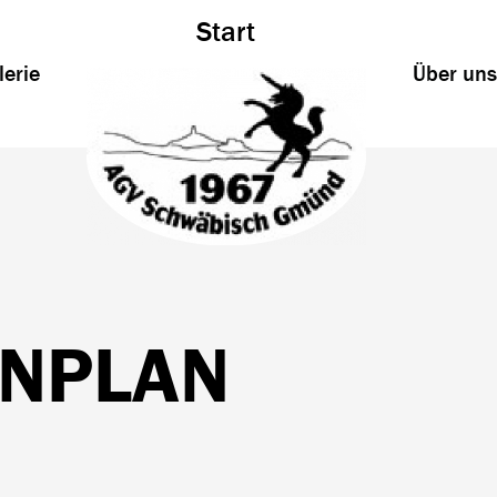
Start
lerie
Über uns
AGV 1967 Schwäbisch Gmünd
Tolles Beisammensein im Altersgenossen Verein 1967 in Schwäbisch Gmünd.
INPLAN