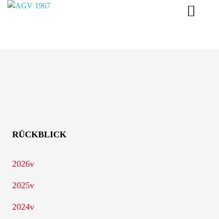
AGV 1967 Schwäbisch Gmünd
Tolles Beisammensein im Altersgenossen Verein 1967 in Schwäbisch Gmünd.
RÜCKBLICK
2026
2025
2024