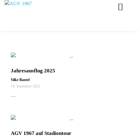
AGV 1967 Schwäbisch Gmünd
Tolles Beisammensein im Altersgenossen Verein 1967 in Schwäbisch Gmünd.
Jahresausflug 2025
Silke Bantel
14. September 2025
…
AGV 1967 auf Stadiontour