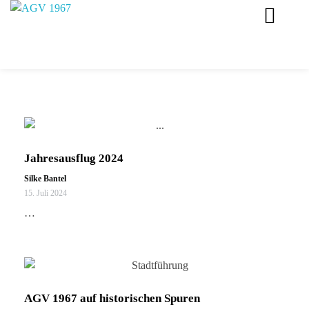
AGV 1967 Schwäbisch Gmünd
Tolles Beisammensein im Altersgenossen Verein 1967 in Schwäbisch Gmünd.
Jahresausflug 2024
Silke Bantel
15. Juli 2024
…
AGV 1967 auf historischen Spuren